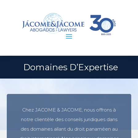
Domaines D’Expertise
Chez JACOME & JACOME, nous offrons à
notre clientèle des conseils juridiques dans
des domaines allant du droit panaméen au