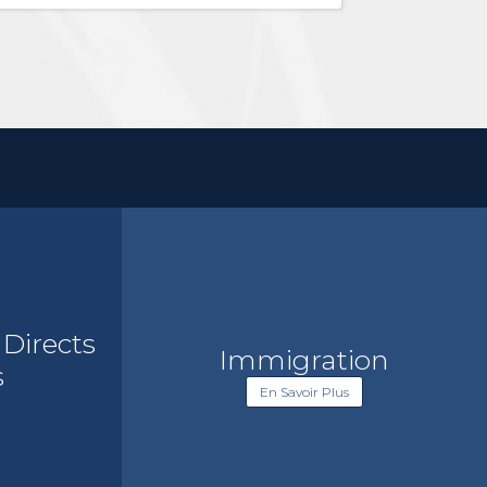
 Directs
Immigration
s
En Savoir Plus