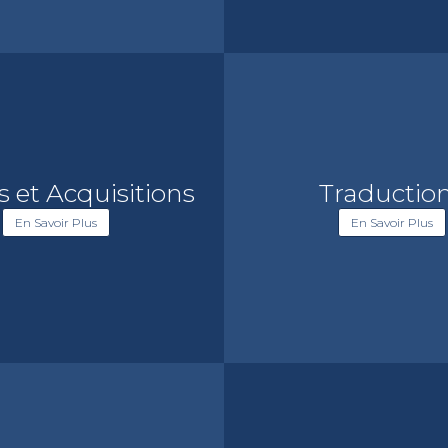
s et Acquisitions
Traductio
En Savoir Plus
En Savoir Plus