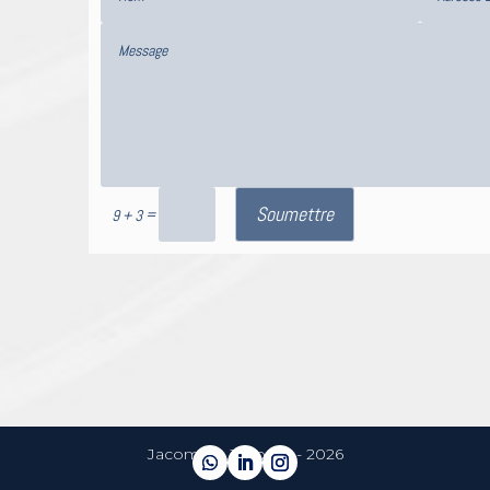
Soumettre
=
9 + 3
Jacome & Jacome - 2026